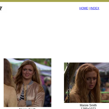
HOME
|
INDEX
Maisie Smith
1285x1072