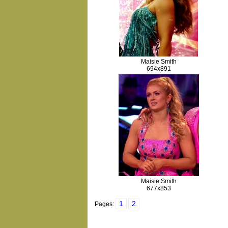
Maisie Smith
694x891
Maisie Smith
677x853
1
2
Pages: